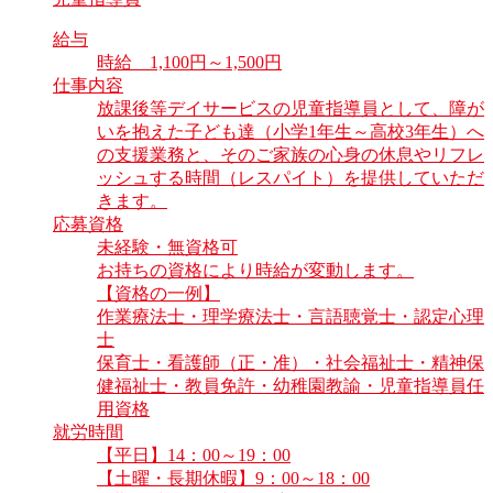
給与
時給 1,100円～1,500円
仕事内容
放課後等デイサービスの児童指導員として、障が
いを抱えた子ども達（小学1年生～高校3年生）へ
の支援業務と、そのご家族の心身の休息やリフレ
ッシュする時間（レスパイト）を提供していただ
きます。
応募資格
未経験・無資格可
お持ちの資格により時給が変動します。
【資格の一例】
作業療法士・理学療法士・言語聴覚士・認定心理
士
保育士・看護師（正・准）・社会福祉士・精神保
健福祉士・教員免許・幼稚園教諭・児童指導員任
用資格
就労時間
【平日】14：00～19：00
【土曜・長期休暇】9：00～18：00