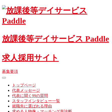
Skip
to
content
放課後等デイサービス Paddle
求人採用サイト
募集要項
toggle
navigation
トップページ
代表メッセージ
代表に聞く99の質問
スタッフインタビュー一覧
就職先に選ばれる理由
求める人物像・マッチング率診断