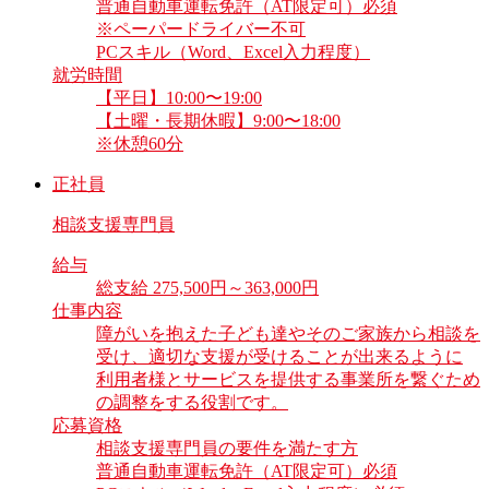
普通自動車運転免許（AT限定可）必須
※ペーパードライバー不可
PCスキル（Word、Excel入力程度）
就労時間
【平日】10:00〜19:00
【土曜・長期休暇】9:00〜18:00
※休憩60分
正社員
相談支援専門員
給与
総支給 275,500円～363,000円
仕事内容
障がいを抱えた子ども達やそのご家族から相談を
受け、適切な支援が受けることが出来るように
利用者様とサービスを提供する事業所を繋ぐため
の調整をする役割です。
応募資格
相談支援専門員の要件を満たす方
普通自動車運転免許（AT限定可）必須