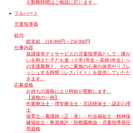
※勤務時間はご相談に応じます。
フルパート
児童指導員
給与
総支給 218,000円～250,000円
仕事内容
放課後等デイサービスの児童指導員として、障が
いを抱えた子ども達（小学1年生～高校3年生）へ
の支援業務と、そのご家族の心身の休息やリフレ
ッシュする時間（レスパイト）を提供していただ
きます。
応募資格
お持ちの資格により時給が変動します。
【資格の一例】
作業療法士・理学療法士・言語聴覚士・認定心理
士
保育士・看護師（正・准）・社会福祉士・精神保
健福祉士・教員免許・幼稚園教諭・児童指導員任
用資格