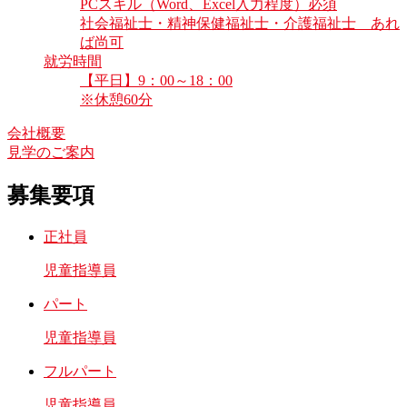
PCスキル（Word、Excel入力程度）必須
社会福祉士・精神保健福祉士・介護福祉士 あれ
ば尚可
就労時間
【平日】9：00～18：00
※休憩60分
会社概要
見学のご案内
募集要項
正社員
児童指導員
パート
児童指導員
フルパート
児童指導員