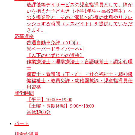
放課後等デイサービスの児童指導員として、障が
いを抱えた子ども達（小学1年生～高校3年生）へ
の支援業務と、そのご家族の心身の休息やリフレ
ッシュする時間（レスパイト）を提供していただ
きます。
応募資格
普通自動車免許（AT可）
※ペーパードライバー不可
【以下のいずれかの資格】
作業療法士・理学療法士・言語聴覚士・認定心理
士
保育士・看護師（正・准）・社会福祉士・精神保
健福祉士・教員免許・幼稚園教諭・児童指導員任
用資格
就労時間
【平日】10:00〜19:00
【土曜・長期休暇】9:00〜18:00
※休憩60分
パート
児童指導員